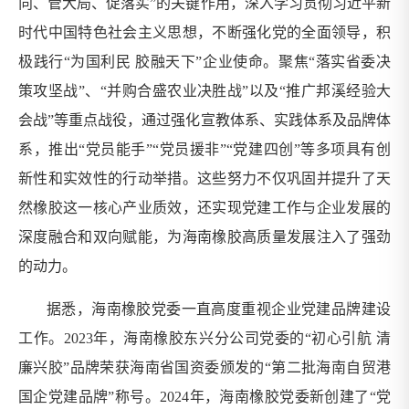
向、管大局、促落实”的关键作用，深入学习贯彻习近平新
时代中国特色社会主义思想，不断强化党的全面领导，积
极践行“为国利民 胶融天下”企业使命。聚焦“落实省委决
策攻坚战”、“并购合盛农业决胜战”以及“推广邦溪经验大
会战”等重点战役，通过强化宣教体系、实践体系及品牌体
系，推出“党员能手”“党员援非”“党建四创”等多项具有创
新性和实效性的行动举措。这些努力不仅巩固并提升了天
然橡胶这一核心产业质效，还实现党建工作与企业发展的
深度融合和双向赋能，为海南橡胶高质量发展注入了强劲
的动力。
据悉，海南橡胶党委一直高度重视企业党建品牌建设
工作。2023年，海南橡胶东兴分公司党委的“初心引航 清
廉兴胶”品牌荣获海南省国资委颁发的“第二批海南自贸港
国企党建品牌”称号。2024年，海南橡胶党委新创建了“党